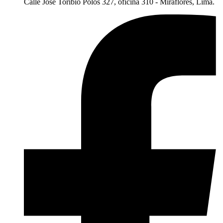
Calle José Toribio Polos 327, oficina 310 - Miraflores, Lima.