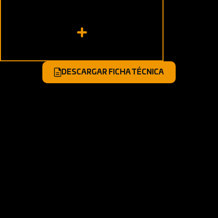
Suspensión delantera:
Delanter
Barras convencionales
Disco
Suspensión posterior:
Trasero:
Doble amortiguador
Tambor
DESCARGAR FICHA TÉCNICA