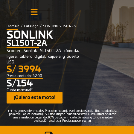
Domein
/
Catálogo
/
SONLINK SL150T-2A
SONLINK
SL150T-2A
Scooter Sonlink SL150T-2A cómoda,
ligera, tablero digital, cajuela y puerto
USB.
S/ 3994
Precio contado: 4200
S/154
Cuota mensual*
¡Quiero esta moto!
(*) Imágenes referenciales. Precio en naranja es el precio especial financiado (base
para calcular los intereses). Sujeto a disponibilidad de stock. Cuota referencial con
una simulación pagando 30% de cuota inicial a 36 meses y condicionado a
evaluación crediticia. Precios pueden variar.