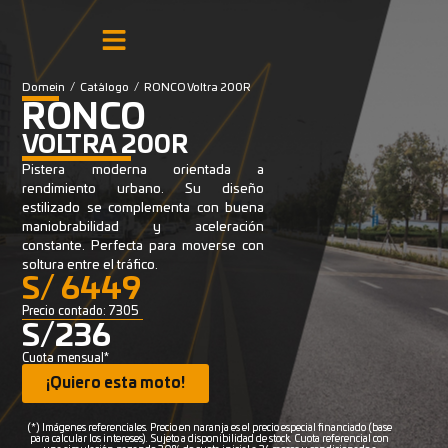
Domein
/
Catálogo
/
RONCO Voltra 200R
RONCO
VOLTRA 200R
Pistera moderna orientada a
rendimiento urbano. Su diseño
estilizado se complementa con buena
maniobrabilidad y aceleración
constante. Perfecta para moverse con
soltura entre el tráfico.
S/ 6449
Precio contado: 7305
S/236
Cuota mensual*
¡Quiero esta moto!
(*) Imágenes referenciales. Precio en naranja es el precio especial financiado (base
para calcular los intereses). Sujeto a disponibilidad de stock. Cuota referencial con