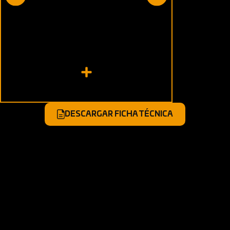
Suspensión delantera:
Delanter
Horquillas Telescópicas
Disco
Suspensión posterior:
Trasero:
Monoshock
Disco
DESCARGAR FICHA TÉCNICA