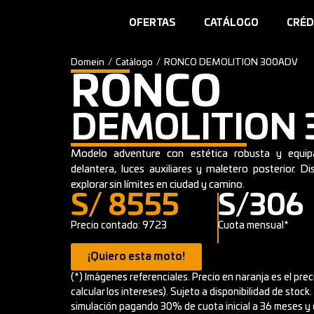
OFERTAS
CATÁLOGO
CRÉD
Domein
/
Catálogo
/
RONCO DEMOLITION 300ADV
RONCO
DEMOLITION
Modelo adventure con estética robusta y equi
delantera, luces auxiliares y maletero posterior. 
explorar sin límites en ciudad y camino.
S/ 8555
S/306
Precio contado: 9723
Cuota mensual*
¡Quiero esta moto!
(*) Imágenes referenciales. Precio en naranja es el pre
calcular los intereses). Sujeto a disponibilidad de stock
simulación pagando 30% de cuota inicial a 36 meses y