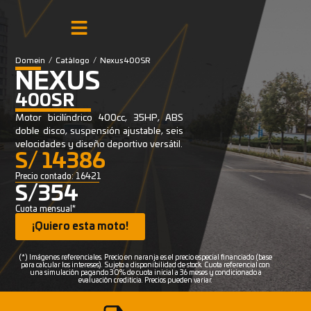
Domein
/
Catálogo
/
Nexus 400SR
NEXUS
400SR
Motor bicilíndrico 400cc, 35HP, ABS
doble disco, suspensión ajustable, seis
velocidades y diseño deportivo versátil.
S/ 14386
Precio contado: 16421
S/354
Cuota mensual*
¡Quiero esta moto!
(*) Imágenes referenciales. Precio en naranja es el precio especial financiado (base
para calcular los intereses). Sujeto a disponibilidad de stock. Cuota referencial con
una simulación pagando 30% de cuota inicial a 36 meses y condicionado a
evaluación crediticia. Precios pueden variar.