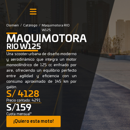
Domein
/
Catálogo
/
Maquimotora RIO
W125
MAQUIMOTORA
RIO W125
Una scooter urbana de diseño moderno
y aerodinámico que integra un motor
monocilíndrico de 125 cc
enfriado por
aire, ofreciendo un equilibrio perfecto
entre agilidad y eficiencia con un
consumo aproximado de 145 km por
galón.
S/ 4128
Precio contado: 4291
S/159
Cuota mensual*
¡Quiero esta moto!