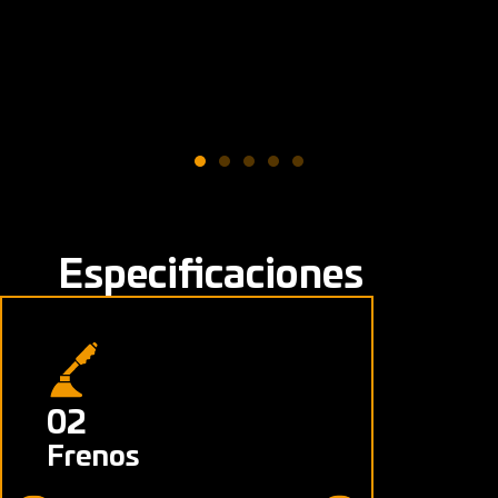
Especificaciones
02
03
Frenos
Aro