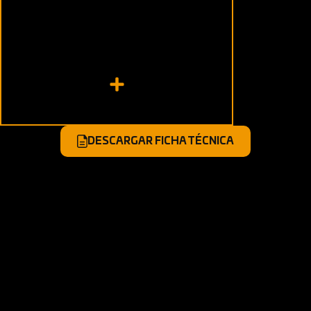
Suspensión delantera:
Delanter
Horquillas Telescópicas Invertida
Disco
Suspensión posterior:
Trasero:
Monoshock
Disco
DESCARGAR FICHA TÉCNICA