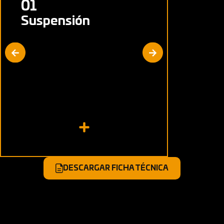
01
02
Suspensión
Freno
Suspensión delantera:
Delanter
Horquillas Telescópicas
Tambor
Suspensión posterior:
Trasero:
Monoamortiguador lateral
Tambor
DESCARGAR FICHA TÉCNICA