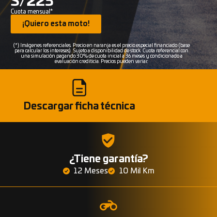
S/223
Cuota mensual*
¡Quiero esta moto!
(*) Imágenes referenciales. Precio en naranja es el precio especial financiado (base
para calcular los intereses). Sujeto a disponibilidad de stock. Cuota referencial con
una simulación pagando 30% de cuota inicial a 36 meses y condicionado a
evaluación crediticia. Precios pueden variar.
Descargar ficha técnica
¿Tiene garantía?
12 Meses
10 Mil Km