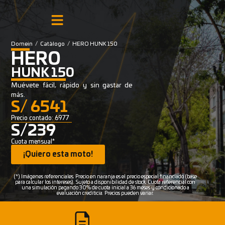
Domein
/
Catálogo
/
HERO HUNK 150
HERO
HUNK 150
Muévete fácil, rápido y sin gastar de
más.
S/ 6541
Precio contado: 6977
S/239
Cuota mensual*
¡Quiero esta moto!
(*) Imágenes referenciales. Precio en naranja es el precio especial financiado (base
para calcular los intereses). Sujeto a disponibilidad de stock. Cuota referencial con
una simulación pagando 30% de cuota inicial a 36 meses y condicionado a
evaluación crediticia. Precios pueden variar.