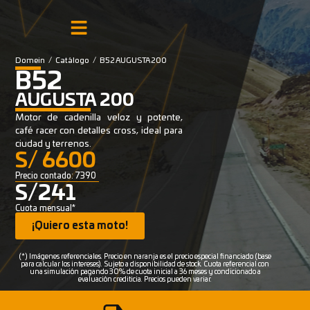
Domein
/
Catálogo
/
B52 AUGUSTA 200
B52
AUGUSTA 200
Motor de cadenilla veloz y potente,
café racer con detalles cross, ideal para
ciudad y terrenos.
S/ 6600
Precio contado: 7390
S/241
Cuota mensual*
¡Quiero esta moto!
(*) Imágenes referenciales. Precio en naranja es el precio especial financiado (base
para calcular los intereses). Sujeto a disponibilidad de stock. Cuota referencial con
una simulación pagando 30% de cuota inicial a 36 meses y condicionado a
evaluación crediticia. Precios pueden variar.