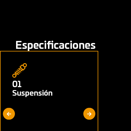
Especificaciones
01
02
Suspensión
Freno
Delanter
Disco Venti